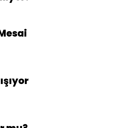
 Mesai
ışıyor