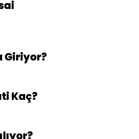
sai
 Giriyor?
ati Kaç?
lıyor?