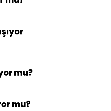
or mu?
ışıyor
ıyor mu?
ıyor mu?