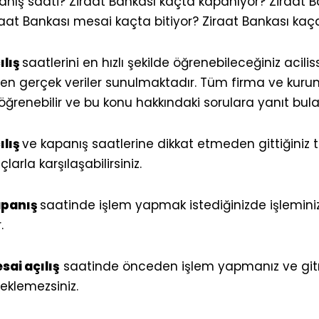
anış saati? Ziraat Bankası kaçta kapanıyor? Ziraat 
raat Bankası mesai kaçta bitiyor? Ziraat Bankası kaç
ılış
saatlerini en hızlı şekilde öğrenebileceğiniz
acilis
 gerçek veriler sunulmaktadır. Tüm firma ve kuruml
öğrenebilir ve bu konu hakkındaki sorulara yanıt bulabi
ılış
ve kapanış saatlerine dikkat etmeden gittiğiniz 
arla karşılaşabilirsiniz.
apanış
saatinde işlem yapmak istediğinizde işlemini
.
sai açılış
saatinde önceden işlem yapmanız ve g
beklemezsiniz.