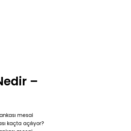
Nedir –
 Bankası mesai
sı kaçta açılıyor?