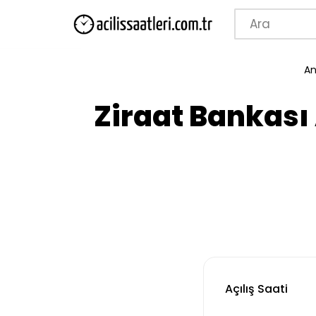
İçeriğe
geç
An
Ziraat Bankası 
Açılış Saati