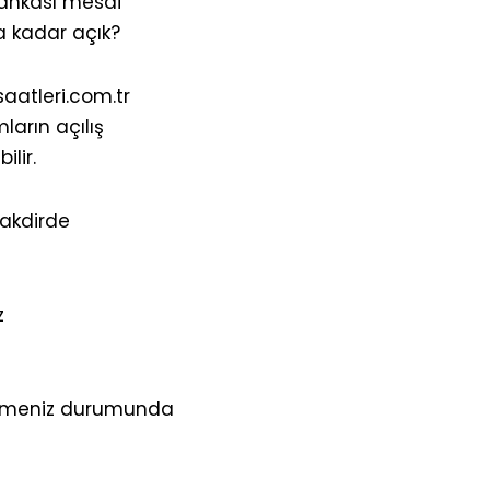
Bankası mesai
a kadar açık?
saatleri.com.tr
arın açılış
lir.
takdirde
z
itmeniz durumunda