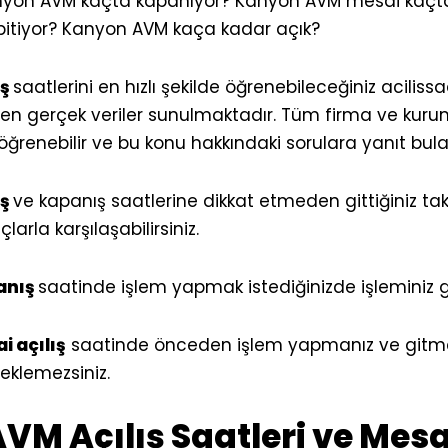
nyon AVM kaçta kapanıyor? Kanyon AVM mesai kaçta
itiyor? Kanyon AVM kaça kadar açık?
ış
saatlerini en hızlı şekilde öğrenebileceğiniz
acilissa
 gerçek veriler sunulmaktadır. Tüm firma ve kuruml
öğrenebilir ve bu konu hakkındaki sorulara yanıt bulabi
ış
ve kapanış saatlerine dikkat etmeden gittiğiniz ta
arla karşılaşabilirsiniz.
anış
saatinde işlem yapmak istediğinizde işleminiz g
 açılış
saatinde önceden işlem yapmanız ve git
beklemezsiniz.
M Açılış Saatleri ve Mesai