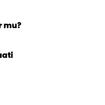
r mu?
aati