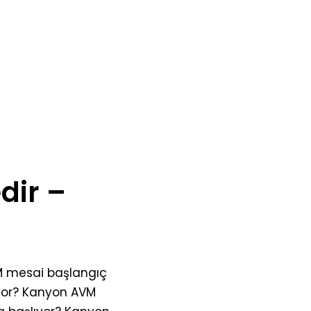
dir –
M mesai başlangıç
ıyor? Kanyon AVM