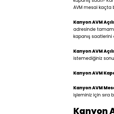
kapanış saati? Ka
AVM mesai kaçta b
Kanyon AVM Açıl
adresinde tamamen
kapanış saatlerini 
Kanyon AVM Açıl
istemediğiniz sonuçl
Kanyon AVM Kap
Kanyon AVM Mesai
işleminiz için sıra 
Kanyon AV