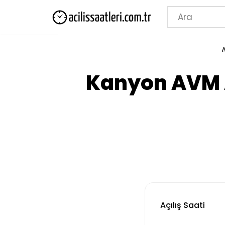
İçeriğe
geç
Kanyon AVM A
Açılış Saati