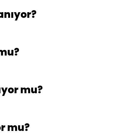
anıyor?
 mu?
ıyor mu?
or mu?