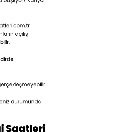
 başlıyor? Kanyon
atleri.com.tr
arın açılış
lir.
kdirde
erçekleşmeyebilir.
meniz durumunda
 Saatleri