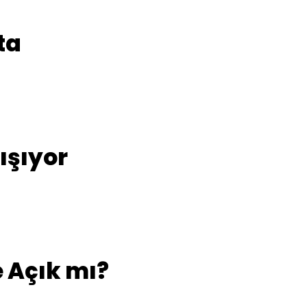
ta
ışıyor
 Açık mı?