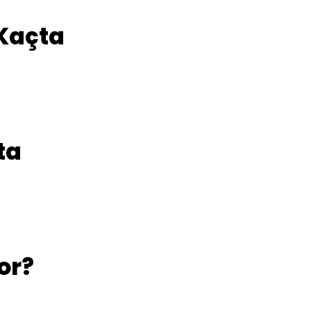
Kaçta
ta
or?