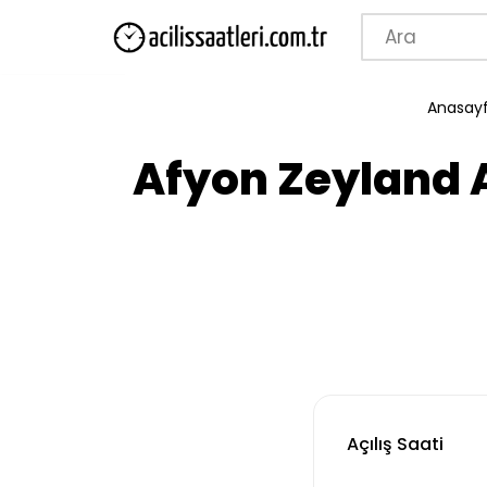
İçeriğe
geç
Anasay
Afyon Zeyland 
Açılış Saati