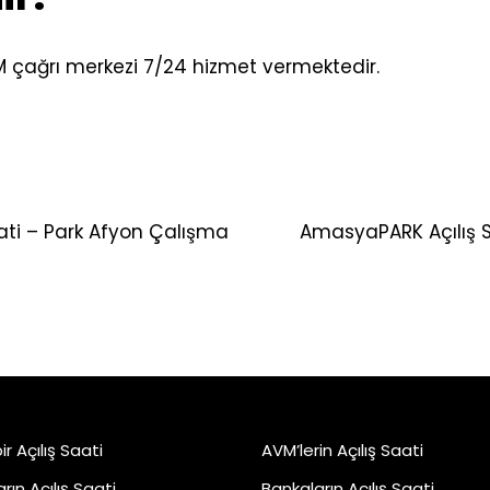
 çağrı merkezi 7/24 hizmet vermektedir.
aati – Park Afyon Çalışma
AmasyaPARK Açılış 
r Açılış Saati
AVM’lerin Açılış Saati
rın Açılış Saati
Bankaların Açılış Saati