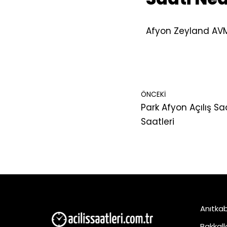
Afyon Zeyland AVM
ÖNCEKI
Park Afyon Açılış S
Saatleri
Anıtkabi
Bakkalla