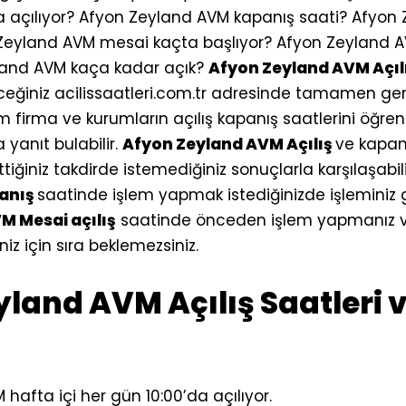
 açılıyor? Afyon Zeyland AVM kapanış saati? Afyon
Zeyland AVM mesai kaçta başlıyor? Afyon Zeyland 
yland AVM kaça kadar açık?
Afyon Zeyland AVM Açıl
ceğiniz
acilissaatleri.com.tr
adresinde tamamen gerç
 firma ve kurumların açılış kapanış saatlerini öğren
 yanıt bulabilir.
Afyon Zeyland AVM Açılış
ve kapan
iğiniz takdirde istemediğiniz sonuçlarla karşılaşabili
anış
saatinde işlem yapmak istediğinizde işleminiz 
M Mesai açılış
saatinde önceden işlem yapmanız v
z için sıra beklemezsiniz.
land AVM Açılış Saatleri 
hafta içi her gün 10:00’da açılıyor.