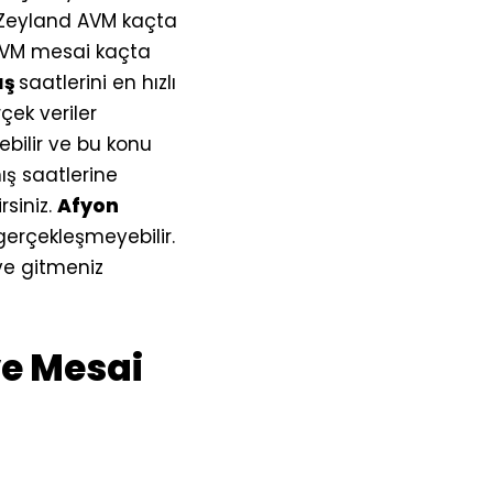
 Zeyland AVM kaçta
AVM mesai kaçta
ış
saatlerini en hızlı
ek veriler
ebilir ve bu konu
ış saatlerine
rsiniz.
Afyon
gerçekleşmeyebilir.
e gitmeniz
ve Mesai